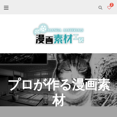
2
プロが作る漫画素
材