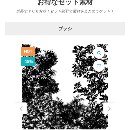
お得なセット素材
単品でよりもお得！セット割引で素材をまとめてゲット！
ブラシ
HOT
HOT
-15%
-16%