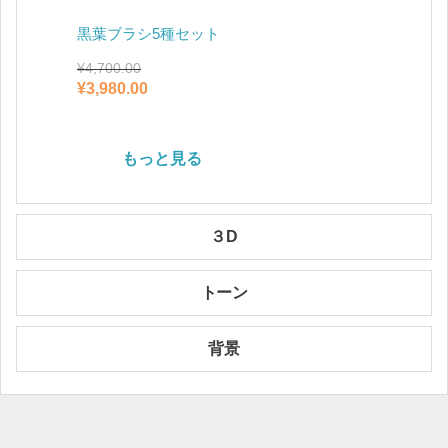
黒葉ブラシ5種セット
樹木ブ
¥
4,700.00
¥
7,900.0
元
現
元
¥
3,980.00
¥
6,600.
の
在
の
価
の
価
格
価
格
もっと見る
は
格
は
¥4,700.00
は
¥7,900.0
で
¥3,980.00
で
し
で
し
３D
た。
す。
た。
トーン
背景