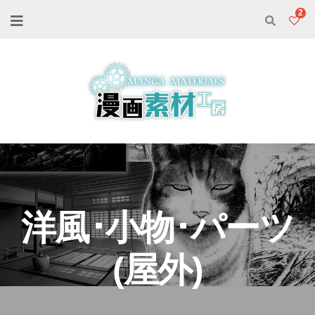
2
洋風･小物･パーツ
(屋外)