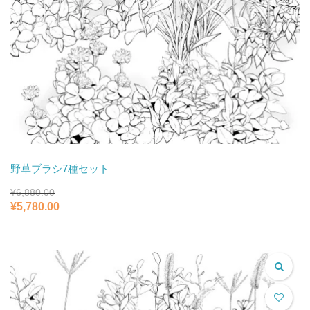
野草ブラシ7種セット
¥
6,880.00
元
現
¥
5,780.00
の
在
価
の
格
価
は
格
¥6,880.00
は
で
¥5,780.00
し
で