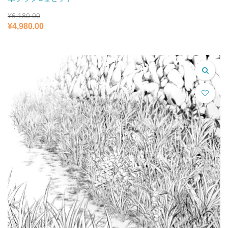
¥
6,180.00
元
現
¥
4,980.00
の
在
価
の
格
価
は
格
¥6,180.00
は
で
¥4,980.00
し
で
た。
す。