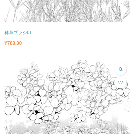
穂草ブラシ01
¥
780.00