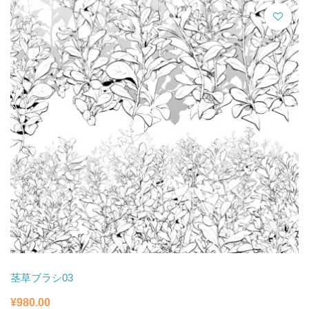
茎草ブラシ03
¥
980.00