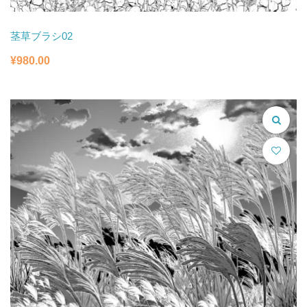
茎草ブラシ02
¥
980.00