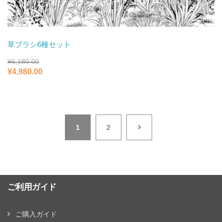
草ブラシ6種セット
¥
6,180.00
元
現
¥
4,980.00
の
在
価
の
格
価
は
格
¥6,180.00
は
で
¥4,980.00
1
2
し
で
た。
す。
ご利用ガイド
ご購入ガイド