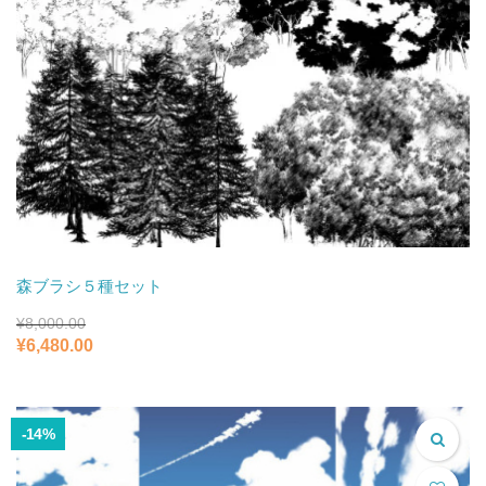
森ブラシ５種セット
¥
8,000.00
元
現
¥
6,480.00
の
在
価
の
格
価
は
格
-14%
¥8,000.00
は
で
¥6,480.00