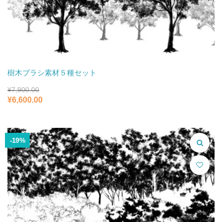
樹木ブラシ素材５種セット
¥
7,900.00
元
現
¥
6,600.00
の
在
価
の
格
価
は
格
-19%
¥7,900.00
は
で
¥6,600.00
し
で
た。
す。