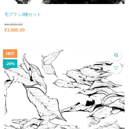
毛ブラシ3種セット
¥
4,800.00
元
現
¥
3,980.00
の
在
価
の
格
価
は
格
HOT
¥4,800.00
は
で
¥3,980.00
-24%
し
で
た。
す。