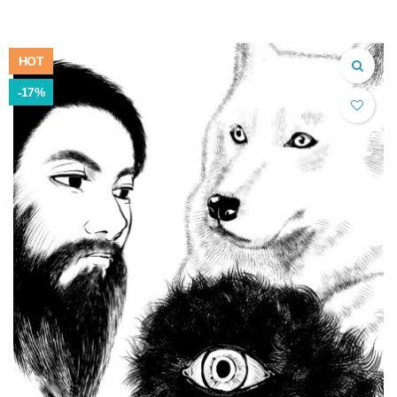
の
在
価
の
格
価
は
格
HOT
¥7,200.00
は
で
¥6,200.00
-17%
し
で
た。
す。