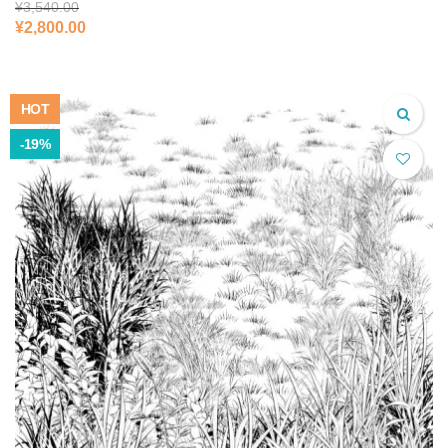
¥
3,540.00
元
現
¥
2,800.00
の
在
価
の
格
価
は
格
HOT
¥3,540.00
は
で
¥2,800.00
-19%
し
で
た。
す。