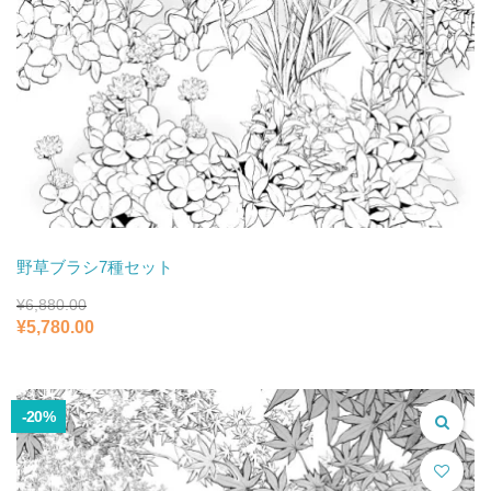
野草ブラシ7種セット
¥
6,880.00
元
現
¥
5,780.00
の
在
価
の
格
価
は
格
-20%
¥6,880.00
は
で
¥5,780.00
し
で