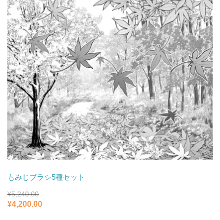
た。
す。
もみじブラシ5種セット
¥
5,240.00
元
現
¥
4,200.00
の
在