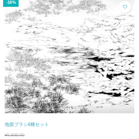
で
¥5,600.00
-16%
し
で
た。
す。
地面ブラシ6種セット
¥
5,600.00