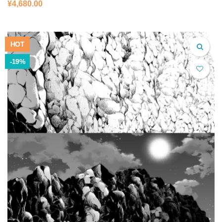
元
現
¥
4,680.00
の
在
価
の
格
価
は
格
HOT
¥5,600.00
は
で
¥4,680.00
-19%
し
で
た。
す。