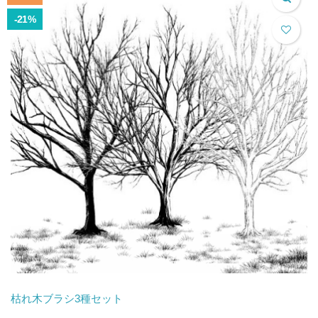
¥4,700.00
は
で
¥3,980.00
-21%
し
で
た。
す。
枯れ木ブラシ3種セット