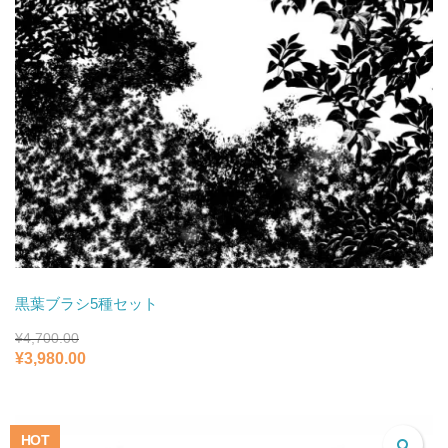
黒葉ブラシ5種セット
¥
4,700.00
元
現
¥
3,980.00
の
在
価
の
格
価
は
格
HOT