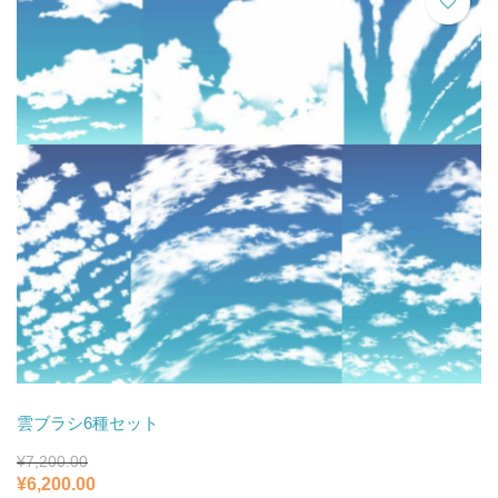
し
で
た。
す。
雲ブラシ6種セット
¥
7,200.00
元
現
¥
6,200.00