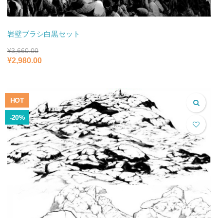
岩壁ブラシ白黒セット
¥
3,660.00
元
現
¥
2,980.00
の
在
価
の
格
価
は
格
HOT
¥3,660.00
は
で
¥2,980.00
-20%
し
で
た。
す。