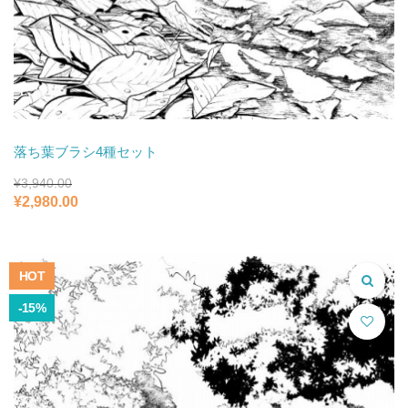
落ち葉ブラシ4種セット
¥
3,940.00
元
現
¥
2,980.00
の
在
価
の
格
価
は
格
HOT
¥3,940.00
は
で
¥2,980.00
-15%
し
で
た。
す。