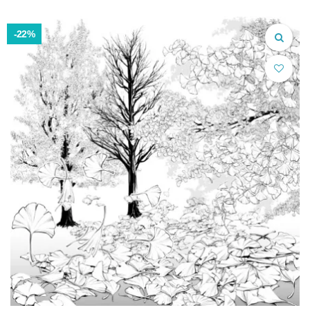
価
の
格
価
は
格
-22%
¥5,240.00
は
で
¥4,200.00
し
で
た。
す。