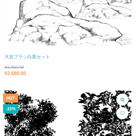
大岩ブラシ白黒セット
¥
3,360.00
元
現
¥
2,680.00
の
在
価
の
格
価
は
格
HOT
¥3,360.00
は
で
¥2,680.00
-15%
し
で
た。
す。