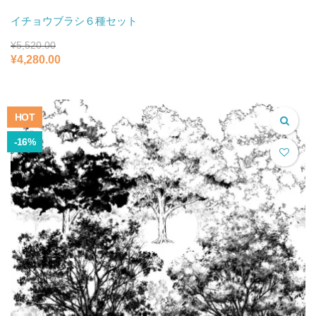
イチョウブラシ６種セット
¥
5,520.00
元
現
¥
4,280.00
の
在
価
の
格
価
は
格
HOT
¥5,520.00
は
で
¥4,280.00
-16%
し
で
た。
す。