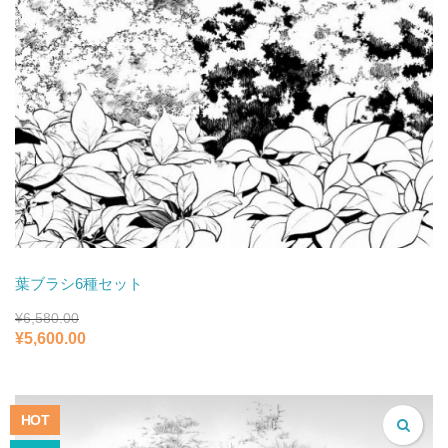
葉ブラシ6種セット
¥
6,580.00
元
現
¥
5,600.00
の
在
価
の
格
価
は
格
HOT
¥6,580.00
は