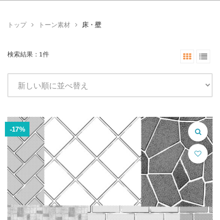
トップ
トーン素材
床・壁
検索結果：1件
-17%