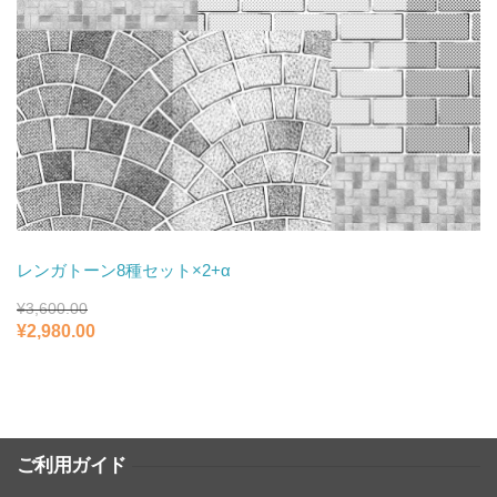
レンガトーン8種セット×2+α
¥
3,600.00
元
現
¥
2,980.00
の
在
価
の
格
価
は
格
¥3,600.00
は
で
¥2,980.00
ご利用ガイド
し
で