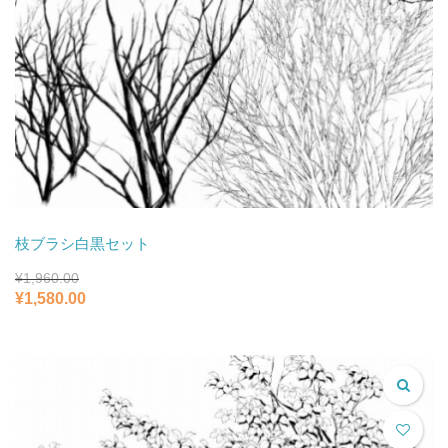
枝ブラシ白黒セット
¥
1,960.00
元
現
¥
1,580.00
の
在
価
の
格
価
は
格
¥1,960.00
は
で
¥1,580.00
し
で