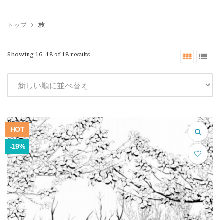
トップ
枝
Showing 16–18 of 18 results
HOT
-19%