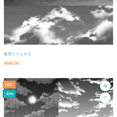
夜空トーン０２
¥
880.00
HOT
-21%