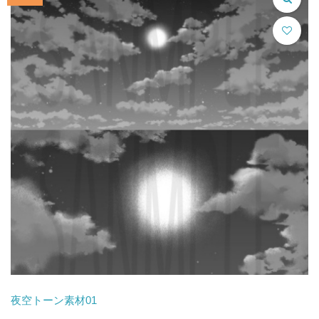
¥2,280.00
は
で
¥1,800.00
し
で
た。
す。
夜空トーン素材01