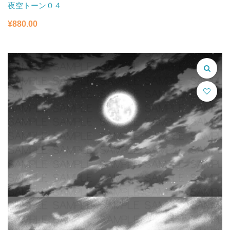
夜空トーン０４
¥
880.00