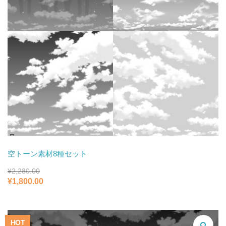
空トーン素材8種セット
¥
2,280.00
元
現
¥
1,800.00
の
在
価
の
格
価
は
格
HOT