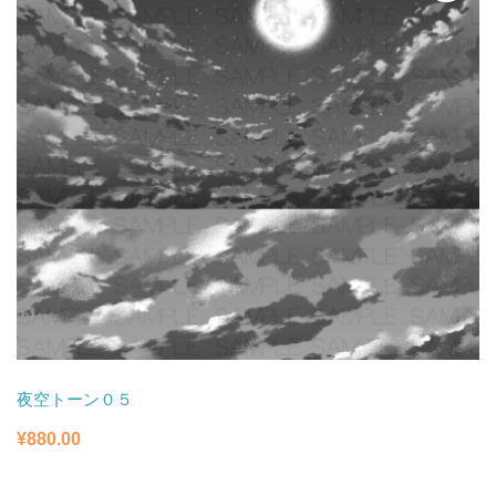
た。
す。
夜空トーン０５
¥
880.00