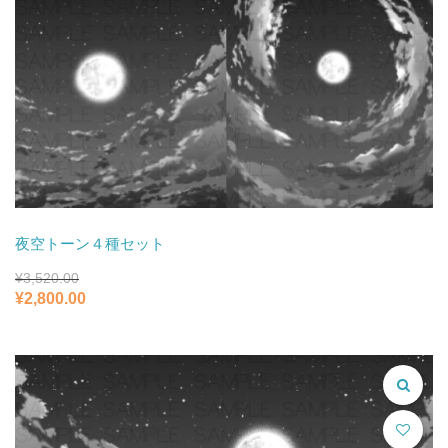
夜空トーン４種セット
¥
3,520.00
元
現
¥
2,800.00
の
在
価
の
格
価
は
格
¥3,520.00
は
で
¥2,800.00
し
で