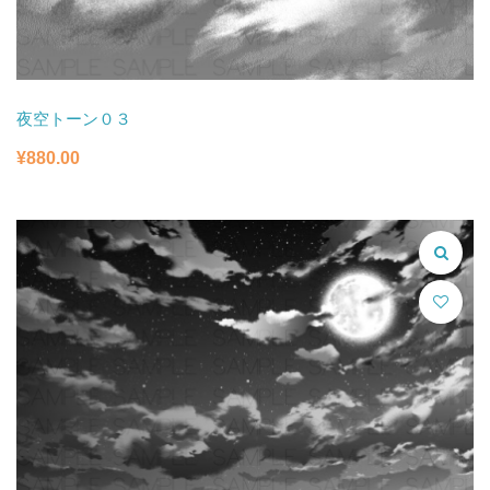
夜空トーン０３
¥
880.00