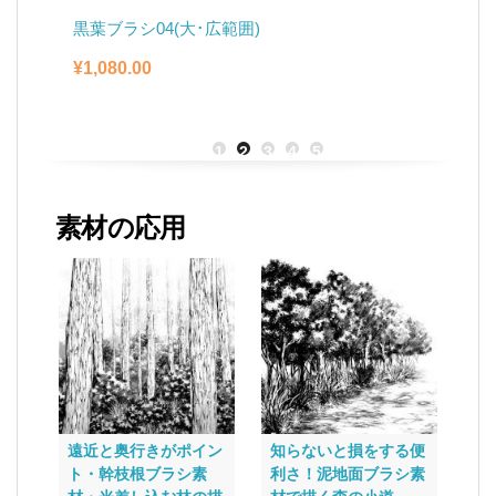
黒葉ブラシ04(大･広範囲)
枯
¥
1,080.00
¥
1
2
3
4
5
素材の応用
遠近と奥行きがポイン
知らないと損をする便
凝
ト・幹枝根ブラシ素
利さ！泥地面ブラシ素
抜