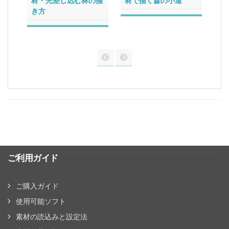
材・光差し込む林の描
材で描く森の小道
入
き方
ご利用ガイド
ご購入ガイド
使用可能ソフト
素材の読込みと設定法