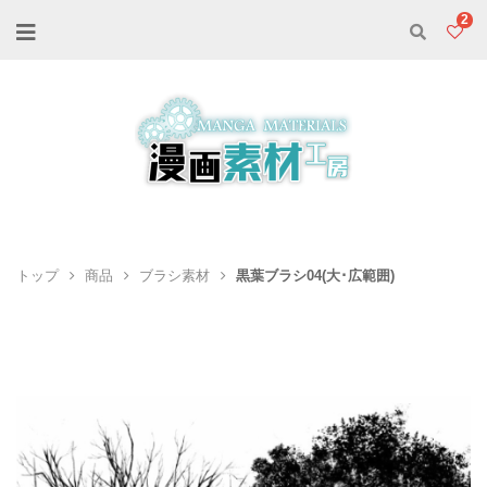
2
トップ
商品
ブラシ素材
黒葉ブラシ04(大･広範囲)