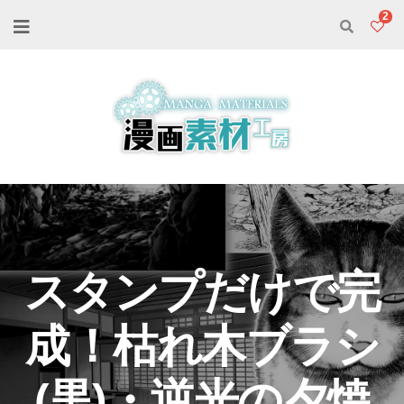
2
スタンプだけで完
成！枯れ木ブラシ
(黒)・逆光の夕焼