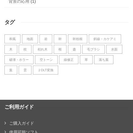
背景の応用
(1)
タグ
和風
地面
岩
幹
幹枝根
斜線・カケアミ
木
枝
枯れ木
根
森
毛ブラシ
水面
破壊・ホラー
空トーン
線修正
草
落ち葉
葉
雲
２DLT変換
ご利用ガイド
ご購入ガイド
使用可能ソフト