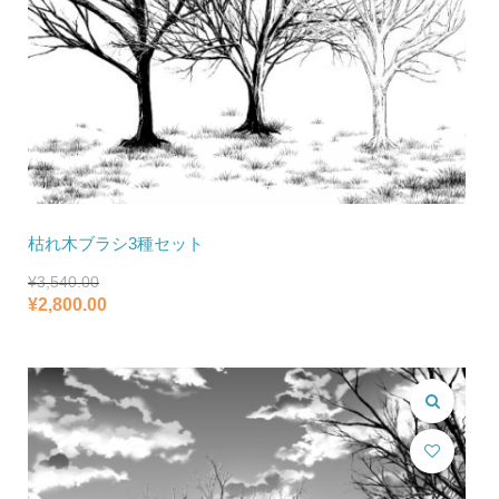
枯れ木ブラシ3種セット
¥
3,540.00
元
現
¥
2,800.00
の
在
価
の
格
価
は
格
¥3,540.00
は
で
¥2,800.00
し
で
た。
す。