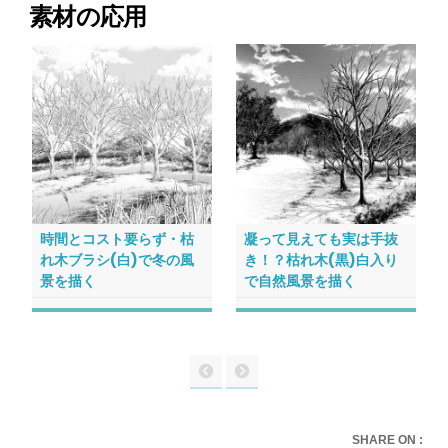
素材の応用
時間とコスト要らず・枯
凝って見えても実は手抜
れ木ブラシ(白)で冬の風
き！？枯れ木(黒)白入り
景を描く
で自然風景を描く
SHARE ON :