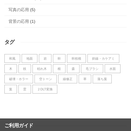
写真の応用
(5)
背景の応用
(1)
タグ
和風
地面
岩
幹
幹枝根
斜線・カケアミ
木
枝
枯れ木
根
森
毛ブラシ
水面
破壊・ホラー
空トーン
線修正
草
落ち葉
葉
雲
２DLT変換
ご利用ガイド