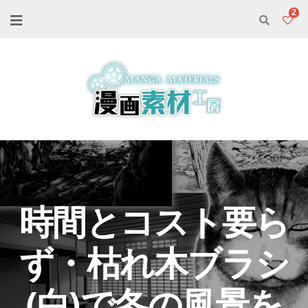
2
時間とコスト要ら
ず・枯れ木ブラシ
(白)で冬の風景を