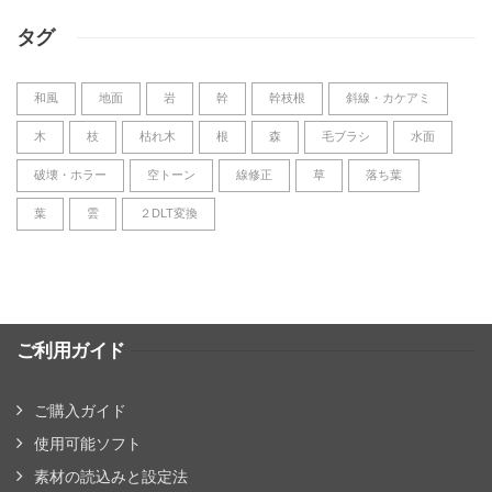
タグ
和風
地面
岩
幹
幹枝根
斜線・カケアミ
木
枝
枯れ木
根
森
毛ブラシ
水面
破壊・ホラー
空トーン
線修正
草
落ち葉
葉
雲
２DLT変換
ご利用ガイド
ご購入ガイド
使用可能ソフト
素材の読込みと設定法