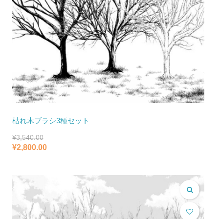
枯れ木ブラシ3種セット
¥
3,540.00
元
現
¥
2,800.00
の
在
価
の
格
価
は
格
¥3,540.00
は
で
¥2,800.00
し
で