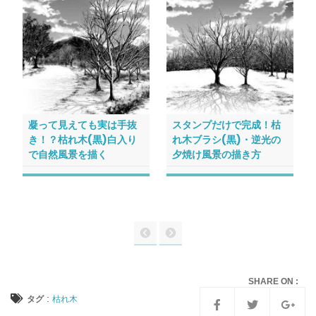
凝って見えても実は手抜
スタンプだけで完成！枯
き！？枯れ木(黒)白入り
れ木ブラシ(黒)・逆光の
で自然風景を描く
夕焼け風景の描き方
SHARE ON :
:
タグ
枯れ木