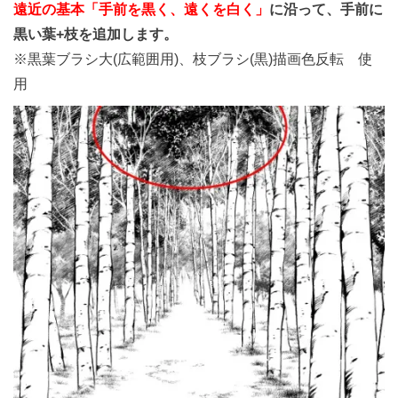
遠近の基本「手前を黒く、遠くを白く」
に沿って、手前に
黒い葉+枝を追加します。
※黒葉ブラシ大(広範囲用)、枝ブラシ(黒)描画色反転 使
用