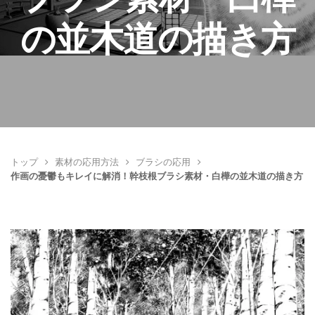
の並木道の描き方
トップ
素材の応用方法
ブラシの応用
作画の憂鬱もキレイに解消！幹枝根ブラシ素材・白樺の並木道の描き方