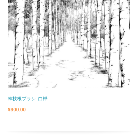
幹枝根ブラシ_白樺
¥
900.00