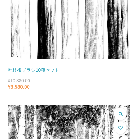
幹枝根ブラシ10種セット
¥
10,380.00
元
現
¥
8,580.00
の
在
価
の
格
価
は
格
¥10,380.00
は
で
¥8,580.00
し
で
た。
す。