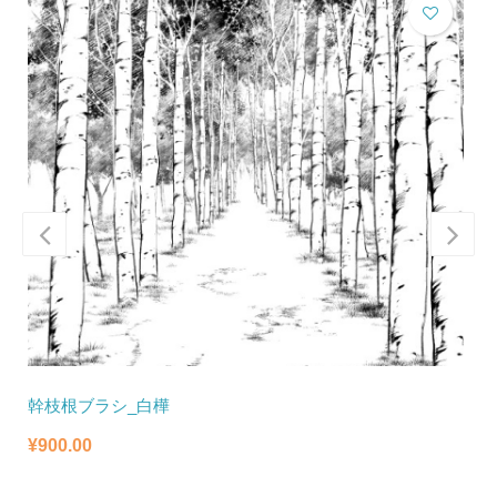
幹枝根ブラシ_白樺
¥
¥
900.00
¥