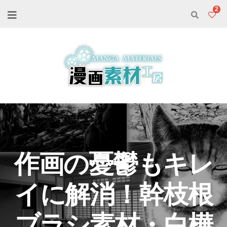
2
作画の憂鬱もキレ
イに解消！幹枝根
ブラシ素材・白樺