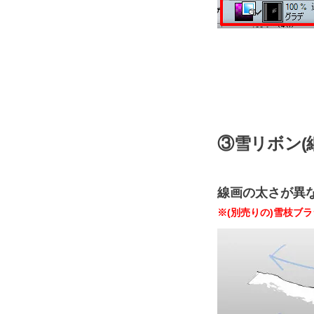
③雪リボン(
線画の太さが異
※(別売りの)雪枝ブ