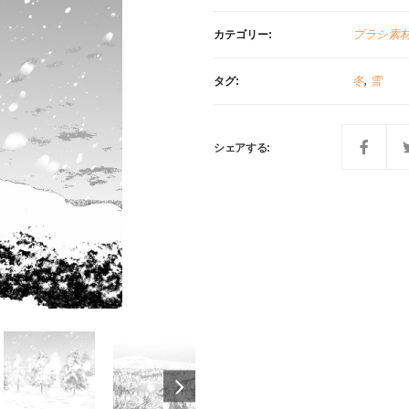
ブラシ素
カテゴリー:
冬
,
雪
タグ:
シェアする: