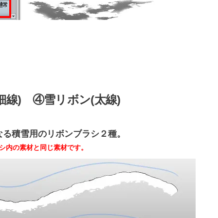
細線) ④雪リボン(太線)
なる積雪用のリボンブラシ２種。
ラシ内の素材と同じ素材です。