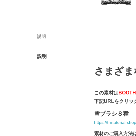
説明
説明
さまざま
この素材は
BOOT
下記URLをクリ
雪ブラシ８種
https://t-material-sh
素材のご購入方法