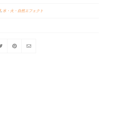
材
,
水・火・自然エフェクト