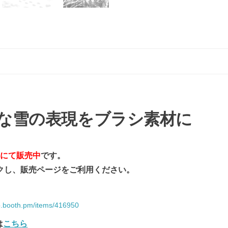
な雪の表現をブラシ素材に
Hにて販売中
です。
ックし、販売ページをご利用ください。
op.booth.pm/items/416950
は
こちら