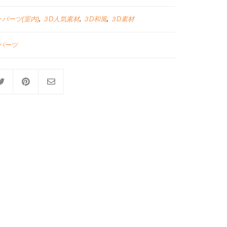
･パーツ(室内)
,
３D人気素材
,
３D和風
,
３D素材
パーツ