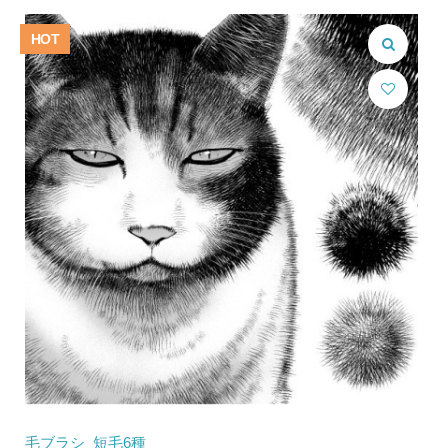
格
価
は
格
HOT
¥4,800.00
は
で
¥3,980.00
し
で
た。
す。
毛ブラシ_短毛6種