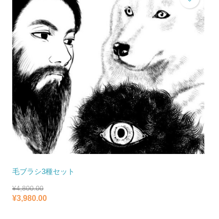
毛ブラシ3種セット
¥
4,800.00
元
現
¥
3,980.00
の
在
価
の