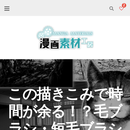
2
この描きこみで時
間が余る！？毛ブ
ラシ・短毛ブラシ