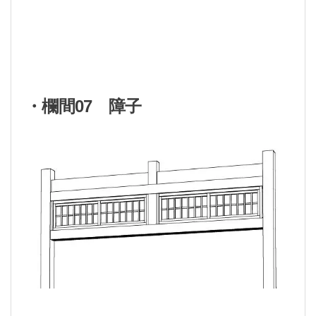
・欄間07 障子