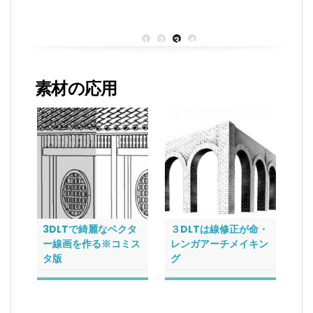
価
の
価
格
価
格
は
格
は
1
2
3
4
¥3,100.00
は
¥7
で
¥2,500.00
で
し
で
し
素材の応用
た。
す。
た
3DLTで綺麗なベクタ
３DLTは線修正が命・
今
ー線画を作る※コミス
レンガアーチメイキン
だ
タ版
グ
字
を