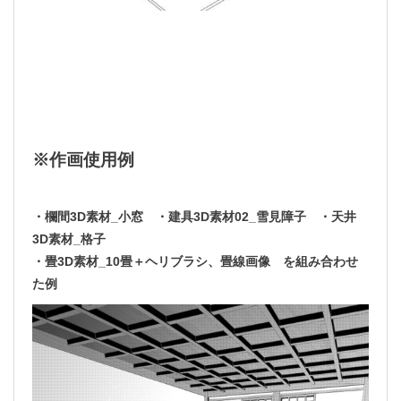
※作画使用例
・欄間3D素材_小窓 ・建具3D素材02_雪見障子 ・天井
3D素材_格子
・畳3D素材_10畳＋ヘリブラシ、畳線画像 を組み合わせ
た例