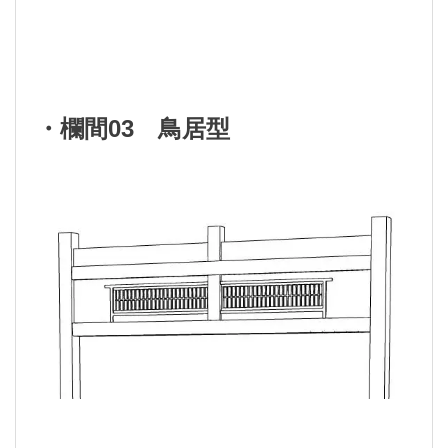
・欄間03 鳥居型