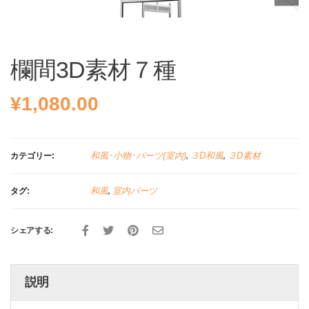
欄間3D素材７種
¥
1,080.00
和風･小物･パーツ(室内)
,
３D和風
,
３D素材
カテゴリー:
和風
,
室内パーツ
タグ:
シェアする:
説明