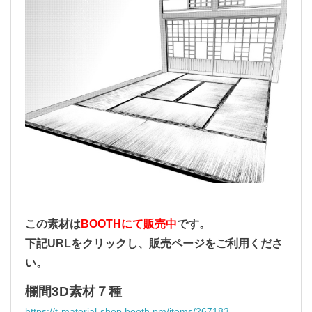
この素材は
BOOTHにて販売中
です。
下記URLをクリックし、販売ページをご利用くださ
い。
欄間3D素材７種
https://t-material-shop.booth.pm/items/267183