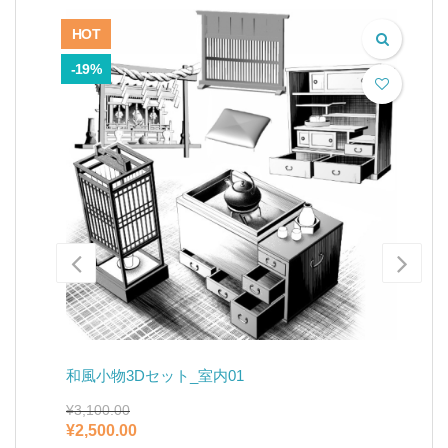
HOT
-
-19%
和風小物3Dセット_室内01
和
¥
3,100.00
¥
7
元
現
元
¥
2,500.00
¥
の
在
の