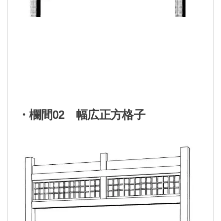
・欄間02 幅広正方格子