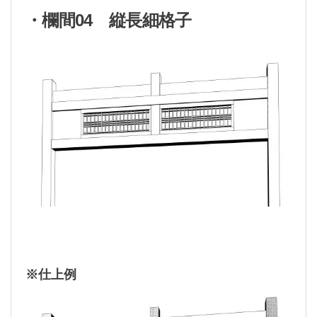
・欄間04 縦長細格子
※仕上例