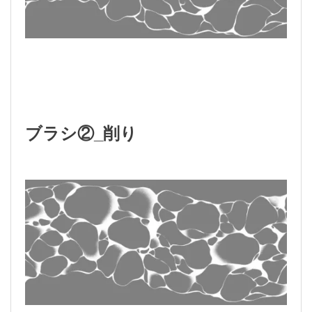
ブラシ②_削り