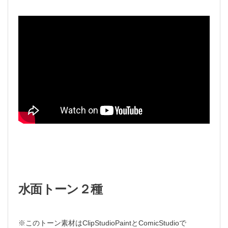
水面トーン２種
※このトーン素材はClipStudioPaintとComicStudioで