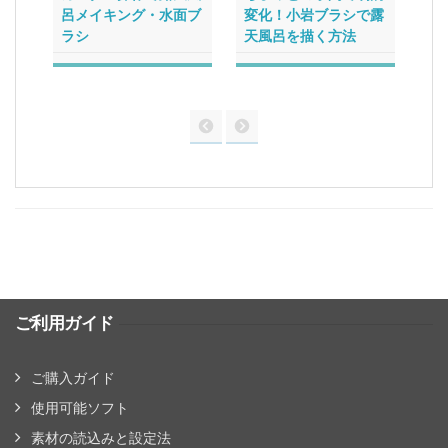
呂メイキング・水面ブ
変化！小岩ブラシで露
け
ラシ
天風呂を描く方法
波
ご利用ガイド
ご購入ガイド
使用可能ソフト
素材の読込みと設定法