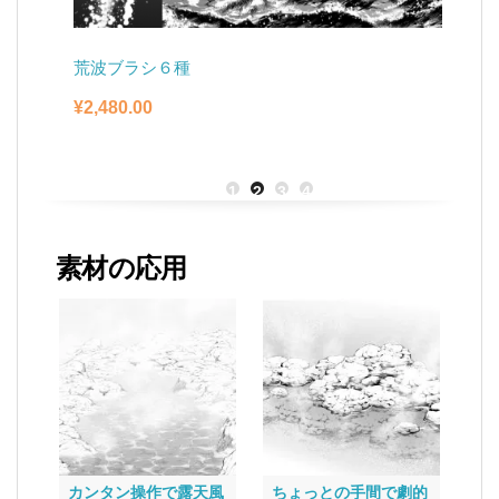
荒波ブラシ６種
雪
¥
2,480.00
¥
1
2
3
4
素材の応用
カンタン操作で露天風
ちょっとの手間で劇的
カ